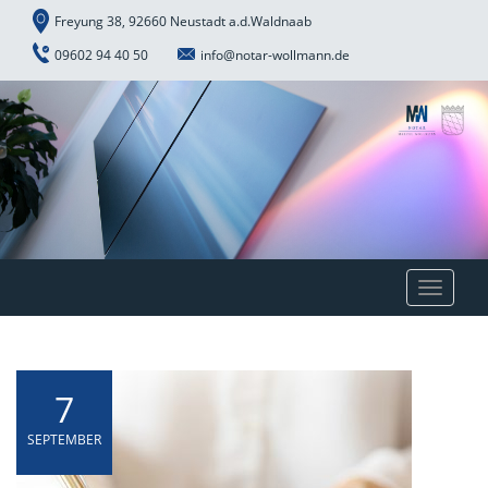
Freyung 38, 92660 Neustadt a.d.Waldnaab
09602 94 40 50
info@notar-wollmann.de
Toggle
navigat
7
SEPTEMBER