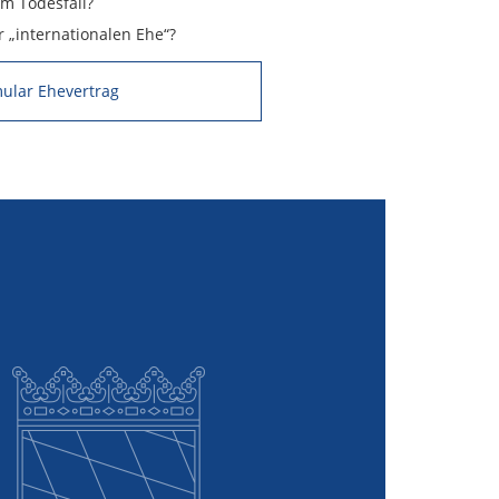
m Todesfall?
er „internationalen Ehe“?
ular Ehevertrag