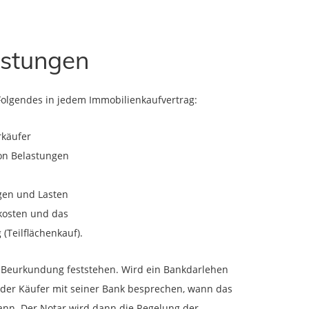
eistungen
t Folgendes in jedem Immobilienkaufvertrag:
rkäufer
on Belastungen
gen und Lasten
skosten und das
(Teilflächenkauf).
er Beurkundung feststehen. Wird ein Bankdarlehen
der Käufer mit seiner Bank besprechen, wann das
nn. Der Notar wird dann die Regelung der