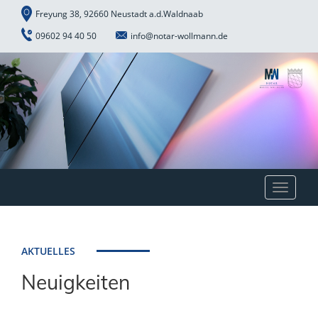
Freyung 38, 92660 Neustadt a.d.Waldnaab
09602 94 40 50
info@notar-wollmann.de
Toggle
navigat
AKTUELLES
Neuigkeiten