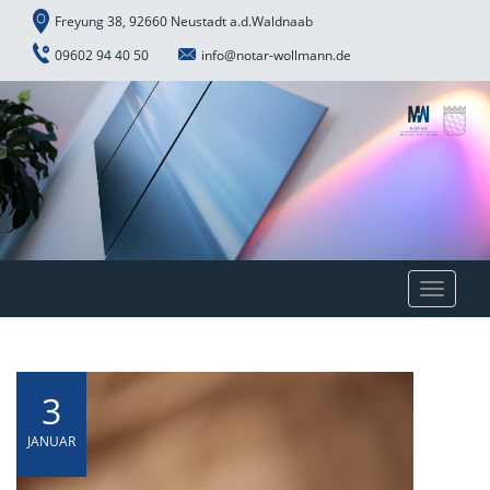
Freyung 38, 92660 Neustadt a.d.Waldnaab
09602 94 40 50
info@notar-wollmann.de
Toggle
navigat
3
JANUAR